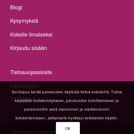
Blogi
Kysymyksiä
Kokeile ilmaiseksi
Kirjaudu sisään
Tietosuojaseloste
Käyttöehdot
Sointupuu kerää palveluiden käytöstä tietoa evästeillä. Tietoa
Käyttäjäopas
käytetään tuotekehitykseen, palveluiden toimittamiseen ja
personointiin sekä mainonnan ja markkinoinnin
kohdentamiseen. Jatkamalla hyväksyt evästeiden käytön.
OK
© 2020 Sointupuu - Kaikki oikeudet pidätetään