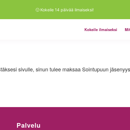
🙂
Kokeile 14 päivää ilmaiseksi!
Kokeile ilmaiseksi
Mi
stäksesi sivulle, sinun tulee maksaa Sointupuun jäsenyys.
Palvelu