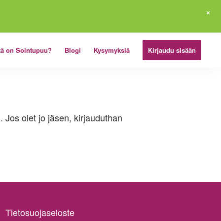
tä on Sointupuu?
Blogi
Kysymyksiä
Kirjaudu sisään
 Jos olet jo jäsen, kirjauduthan
Tietosuojaseloste