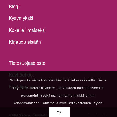
Blogi
Kysymyksiä
Kokeile ilmaiseksi
Kirjaudu sisään
Tietosuojaseloste
Käyttöehdot
Sointupuu kerää palveluiden käytöstä tietoa evästeillä. Tietoa
Käyttäjäopas
käytetään tuotekehitykseen, palveluiden toimittamiseen ja
personointiin sekä mainonnan ja markkinoinnin
kohdentamiseen. Jatkamalla hyväksyt evästeiden käytön.
OK
© 2020 Sointupuu - Kaikki oikeudet pidätetään