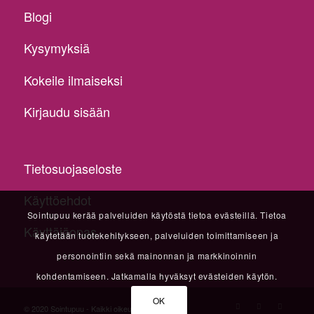
Blogi
Kysymyksiä
Kokeile ilmaiseksi
Kirjaudu sisään
Tietosuojaseloste
Käyttöehdot
Sointupuu kerää palveluiden käytöstä tietoa evästeillä. Tietoa
Käyttäjäopas
käytetään tuotekehitykseen, palveluiden toimittamiseen ja
personointiin sekä mainonnan ja markkinoinnin
kohdentamiseen. Jatkamalla hyväksyt evästeiden käytön.
OK
© 2020 Sointupuu - Kaikki oikeudet pidätetään