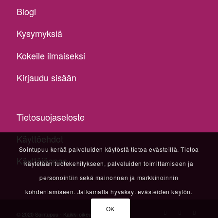
Blogi
Kysymyksiä
Kokeile ilmaiseksi
Kirjaudu sisään
Tietosuojaseloste
Käyttöehdot
Sointupuu kerää palveluiden käytöstä tietoa evästeillä. Tietoa
Käyttäjäopas
käytetään tuotekehitykseen, palveluiden toimittamiseen ja
personointiin sekä mainonnan ja markkinoinnin
kohdentamiseen. Jatkamalla hyväksyt evästeiden käytön.
OK
© 2020 Sointupuu - Kaikki oikeudet pidätetään