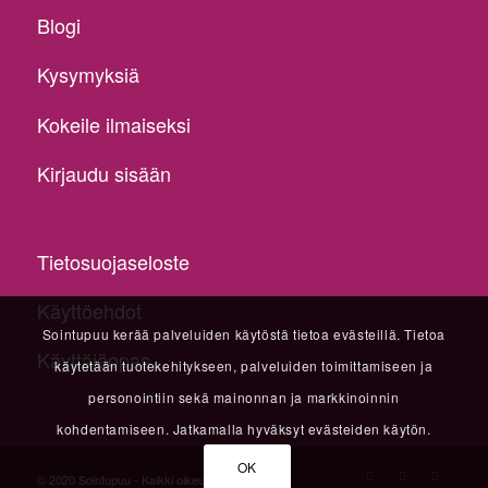
Blogi
Kysymyksiä
Kokeile ilmaiseksi
Kirjaudu sisään
Tietosuojaseloste
Käyttöehdot
Sointupuu kerää palveluiden käytöstä tietoa evästeillä. Tietoa
Käyttäjäopas
käytetään tuotekehitykseen, palveluiden toimittamiseen ja
personointiin sekä mainonnan ja markkinoinnin
kohdentamiseen. Jatkamalla hyväksyt evästeiden käytön.
OK
© 2020 Sointupuu - Kaikki oikeudet pidätetään